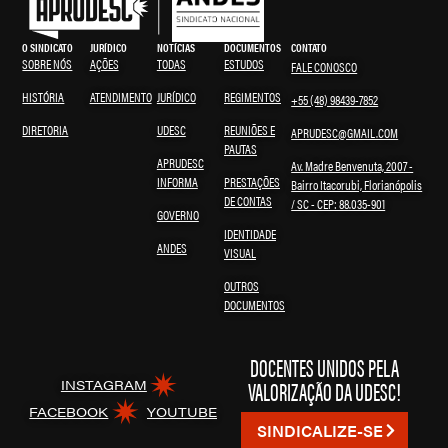
O SINDICATO
JURÍDICO
NOTÍCIAS
DOCUMENTOS
CONTATO
SOBRE NÓS
AÇÕES
TODAS
ESTUDOS
FALE CONOSCO
HISTÓRIA
ATENDIMENTO
JURÍDICO
REGIMENTOS
+55 (48) 98439-7852
DIRETORIA
UDESC
REUNIÕES E
APRUDESC@GMAIL.COM
PAUTAS
APRUDESC
Av. Madre Benvenuta, 2007 -
INFORMA
PRESTAÇÕES
Bairro Itacorubi, Florianópolis
DE CONTAS
/ SC - CEP: 88.035-901
GOVERNO
IDENTIDADE
ANDES
VISUAL
OUTROS
DOCUMENTOS
DOCENTES UNIDOS PELA
VALORIZAÇÃO DA UDESC!
INSTAGRAM
FACEBOOK
YOUTUBE
SINDICALIZE-SE