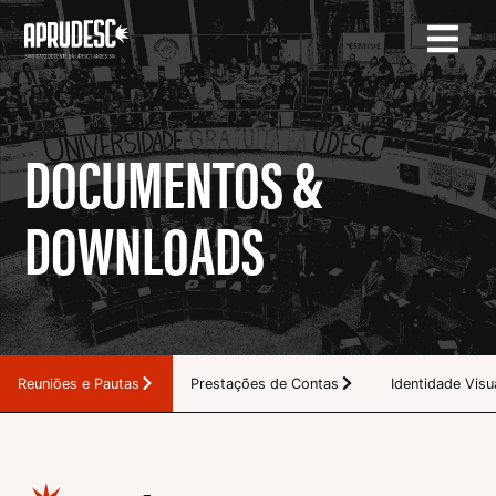
DOCUMENTOS &
DOWNLOADS
Reuniões e Pautas
Prestações de Contas
Identidade Visu