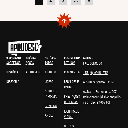
O SINDICATO
JURÍDICO
NOTÍCIAS
DOCUMENTOS
CONTATO
SOBRE NÓS
AÇÕES
TODAS
ESTUDOS
FALE CONOSCO
HISTÓRIA
ATENDIMENTO
JURÍDICO
REGIMENTOS
+55 (48) 98439-7852
DIRETORIA
UDESC
REUNIÕES E
APRUDESC@GMAIL.COM
PAUTAS
APRUDESC
Av. Madre Benvenuta, 2007 -
INFORMA
PRESTAÇÕES
Bairro Itacorubi, Florianópolis
DE CONTAS
/ SC - CEP: 88.035-901
GOVERNO
IDENTIDADE
ANDES
VISUAL
OUTROS