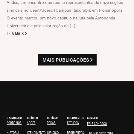
Andes, um encontro que reuniu representantes de onze seções
sindicais no Ceart/Udesc (Campus Itacorubi), em Florianópolis.
O evento marcou um novo capítulo na luta pela Autonomia
Universitária e pela valorização da [...]
LEIA MAIS
MAIS PUBLICAÇÕES
O SINDICATO
JURÍDICO
NOTÍCIAS
DOCUMENTOS
CONTATO
SOBRE NÓS
AÇÕES
TODAS
ESTUDOS
FALE CONOSCO
HISTÓRIA
ATENDIMENTO
JURÍDICO
REGIMENTOS
+55 (48) 98439-7852