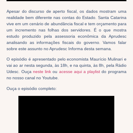
Apesar do discurso de aperto fiscal, os dados mostram uma
realidade bem diferente nas contas do Estado. Santa Catarina
vive em um cenário de abundância fiscal e tem orçamento para
um incremento nas folhas dos servidores. É o que mostra
estudo produzido pela assessoria econômica da Aprudesc
analisando as informações fiscais do governo. Vamos falar
sobre este assunto no Aprudesc Informa desta semana.
O episódio é apresentado pelo economista Maurício Mulinari e
vai ao ar nesta segunda, às 18h, e na quinta, às 8h, pela Rádio
Udesc. Ouça
neste link
ou
acesse aqui a playlist
do programa
no nosso canal no Youtube.
Ouça o episódio completo: