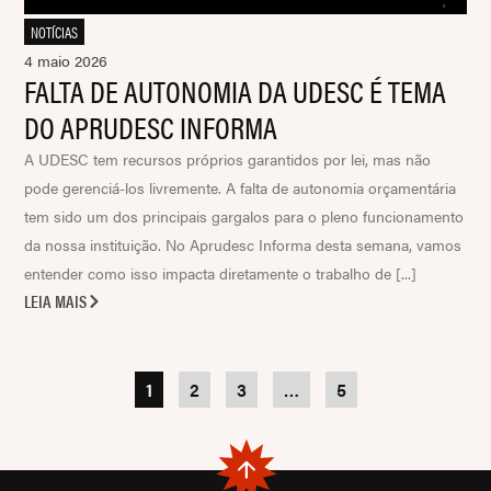
NOTÍCIAS
4 maio 2026
FALTA DE AUTONOMIA DA UDESC É TEMA
DO APRUDESC INFORMA
A UDESC tem recursos próprios garantidos por lei, mas não
pode gerenciá-los livremente. A falta de autonomia orçamentária
tem sido um dos principais gargalos para o pleno funcionamento
da nossa instituição. No Aprudesc Informa desta semana, vamos
entender como isso impacta diretamente o trabalho de [...]
LEIA MAIS
1
2
3
…
5