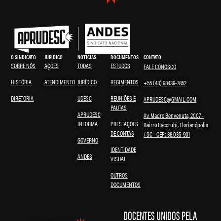
O SINDICATO
JURÍDICO
NOTÍCIAS
DOCUMENTOS
CONTATO
SOBRE NÓS
AÇÕES
TODAS
ESTUDOS
FALE CONOSCO
HISTÓRIA
ATENDIMENTO
JURÍDICO
REGIMENTOS
+55 (48) 98439-7852
DIRETORIA
UDESC
REUNIÕES E
APRUDESC@GMAIL.COM
PAUTAS
APRUDESC
Av. Madre Benvenuta, 2007 -
INFORMA
PRESTAÇÕES
Bairro Itacorubi, Florianópolis
DE CONTAS
/ SC - CEP: 88.035-901
GOVERNO
IDENTIDADE
ANDES
VISUAL
OUTROS
DOCUMENTOS
DOCENTES UNIDOS PELA