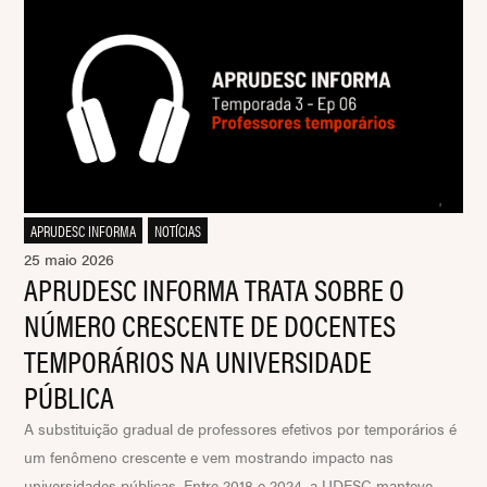
APRUDESC INFORMA
,
NOTÍCIAS
25 maio 2026
APRUDESC INFORMA TRATA SOBRE O
NÚMERO CRESCENTE DE DOCENTES
TEMPORÁRIOS NA UNIVERSIDADE
PÚBLICA
A substituição gradual de professores efetivos por temporários é
um fenômeno crescente e vem mostrando impacto nas
universidades públicas. Entre 2018 e 2024, a UDESC manteve