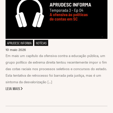
APRUDESC INFORMA
,
NOTÍCIAS
10 maio 2026
Em mais um capítulo da ofensiva contra a educação pública, um
grupo político de extrema direita tentou recentemente impor o fim
das cotas raciais nos processos seletivos e concursos do estado.
Esta tentativa de retrocesso foi barrada pela justiça, mas é um
sintoma da desvalorização [...]
LEIA MAIS