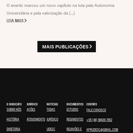
O evento marcou um novo capítulo na luta pela Autonomia
Universitária e pela valorização da [...]
LEIA MAIS
MAIS PUBLICAÇÕES
O SINDICATO
JURÍDICO
NOTÍCIAS
DOCUMENTOS
CONTATO
SOBRE NÓS
AÇÕES
TODAS
ESTUDOS
FALE CONOSCO
HISTÓRIA
ATENDIMENTO
JURÍDICO
REGIMENTOS
+55 (48) 98439-7852
DIRETORIA
UDESC
REUNIÕES E
APRUDESC@GMAIL.COM