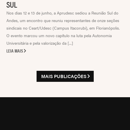
SUL
Nos dias 12 e 13 de junho, a Aprudesc sediou a Reunião Sul do
Andes, um encontro que reuniu representantes de onze seções
sindicais no Ceart/Udesc (Campus Itacorubi), em Florianópolis.
O evento marcou um novo capítulo na luta pela Autonomia
Universitária e pela valorização da [...]
LEIA MAIS
MAIS PUBLICAÇÕES