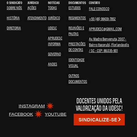
O SINDICATO
JURÍDICO
NOTÍCIAS
DOCUMENTOS
CONTATO
SOBRE NÓS
AÇÕES
TODAS
ESTUDOS
FALE CONOSCO
HISTÓRIA
ATENDIMENTO
JURÍDICO
REGIMENTOS
+55 (48) 98439-7852
DIRETORIA
UDESC
REUNIÕES E
APRUDESC@GMAIL.COM
PAUTAS
APRUDESC
Av. Madre Benvenuta, 2007 -
INFORMA
PRESTAÇÕES
Bairro Itacorubi, Florianópolis
DE CONTAS
/ SC - CEP: 88.035-901
GOVERNO
IDENTIDADE
ANDES
VISUAL
OUTROS
DOCUMENTOS
DOCENTES UNIDOS PELA
VALORIZAÇÃO DA UDESC!
INSTAGRAM
FACEBOOK
YOUTUBE
SINDICALIZE-SE