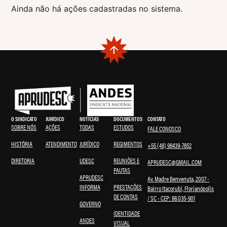
Ainda não há ações cadastradas no sistema.
O SINDICATO
JURÍDICO
NOTÍCIAS
DOCUMENTOS
CONTATO
SOBRE NÓS
AÇÕES
TODAS
ESTUDOS
FALE CONOSCO
HISTÓRIA
ATENDIMENTO
JURÍDICO
REGIMENTOS
+55 (48) 98439-7852
DIRETORIA
UDESC
REUNIÕES E
APRUDESC@GMAIL.COM
PAUTAS
APRUDESC
Av. Madre Benvenuta, 2007 -
INFORMA
PRESTAÇÕES
Bairro Itacorubi, Florianópolis
DE CONTAS
/ SC - CEP: 88.035-901
GOVERNO
IDENTIDADE
ANDES
VISUAL