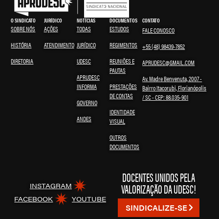
O SINDICATO
JURÍDICO
NOTÍCIAS
DOCUMENTOS
CONTATO
SOBRE NÓS
AÇÕES
TODAS
ESTUDOS
FALE CONOSCO
HISTÓRIA
ATENDIMENTO
JURÍDICO
REGIMENTOS
+55 (48) 98439-7852
DIRETORIA
UDESC
REUNIÕES E
APRUDESC@GMAIL.COM
PAUTAS
APRUDESC
Av. Madre Benvenuta, 2007 -
INFORMA
PRESTAÇÕES
Bairro Itacorubi, Florianópolis
DE CONTAS
/ SC - CEP: 88.035-901
GOVERNO
IDENTIDADE
ANDES
VISUAL
OUTROS
DOCUMENTOS
DOCENTES UNIDOS PELA
VALORIZAÇÃO DA UDESC!
INSTAGRAM
FACEBOOK
YOUTUBE
SINDICALIZE-SE