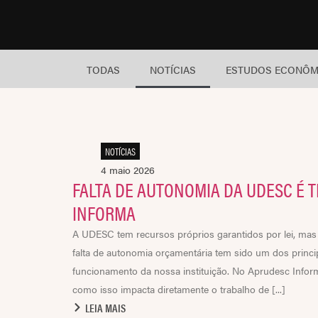
TODAS
NOTÍCIAS
ESTUDOS ECONÔM
NOTÍCIAS
4 maio 2026
FALTA DE AUTONOMIA DA UDESC É 
INFORMA
A UDESC tem recursos próprios garantidos por lei, mas 
falta de autonomia orçamentária tem sido um dos princi
funcionamento da nossa instituição. No Aprudesc Info
como isso impacta diretamente o trabalho de [...]
LEIA MAIS