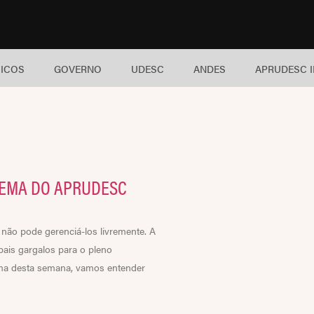
ICOS
GOVERNO
UDESC
ANDES
APRUDESC 
TEMA DO APRUDESC
não pode gerenciá-los livremente. A
pais gargalos para o pleno
rma desta semana, vamos entender