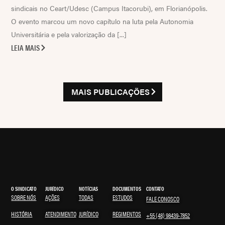
sindicais no Ceart/Udesc (Campus Itacorubi), em Florianópolis.
O evento marcou um novo capítulo na luta pela Autonomia
Universitária e pela valorização da [...]
LEIA MAIS
MAIS PUBLICAÇÕES
O SINDICATO
JURÍDICO
NOTÍCIAS
DOCUMENTOS
CONTATO
SOBRE NÓS
AÇÕES
TODAS
ESTUDOS
FALE CONOSCO
HISTÓRIA
ATENDIMENTO
JURÍDICO
REGIMENTOS
+55 (48) 98439-7852