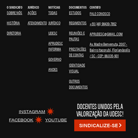
O SINDICATO
JURÍDICO
NOTÍCIAS
DOCUMENTOS
CONTATO
SOBRE NÓS
AÇÕES
TODAS
ESTUDOS
FALE CONOSCO
HISTÓRIA
ATENDIMENTO
JURÍDICO
REGIMENTOS
+55 (48) 98439-7852
DIRETORIA
UDESC
REUNIÕES E
APRUDESC@GMAIL.COM
PAUTAS
APRUDESC
Av. Madre Benvenuta, 2007 -
INFORMA
PRESTAÇÕES
Bairro Itacorubi, Florianópolis
DE CONTAS
/ SC - CEP: 88.035-901
GOVERNO
IDENTIDADE
ANDES
VISUAL
OUTROS
DOCUMENTOS
DOCENTES UNIDOS PELA
VALORIZAÇÃO DA UDESC!
INSTAGRAM
FACEBOOK
YOUTUBE
SINDICALIZE-SE