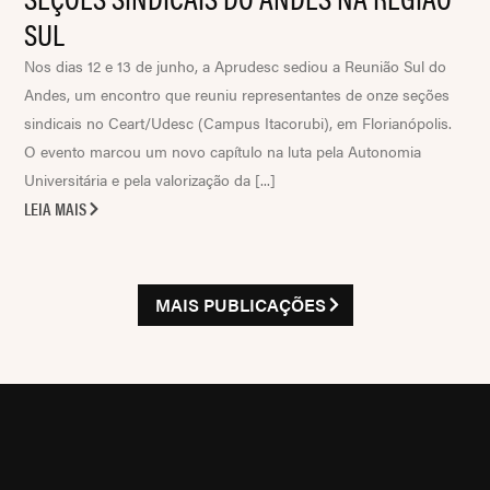
SUL
Nos dias 12 e 13 de junho, a Aprudesc sediou a Reunião Sul do
Andes, um encontro que reuniu representantes de onze seções
sindicais no Ceart/Udesc (Campus Itacorubi), em Florianópolis.
O evento marcou um novo capítulo na luta pela Autonomia
Universitária e pela valorização da [...]
LEIA MAIS
MAIS PUBLICAÇÕES