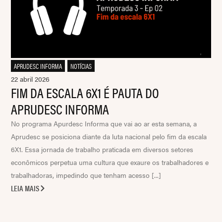
APRUDESC INFORMA
,
NOTÍCIAS
22 abril 2026
FIM DA ESCALA 6X1 É PAUTA DO
APRUDESC INFORMA
No programa Apurdesc Informa que vai ao ar esta semana, a
Aprudesc se posiciona diante da luta nacional pelo fim da escala
6X1. Essa jornada de trabalho praticada em diversos setores
econômicos perpetua uma cultura que exaure os trabalhadores e
trabalhadoras, impedindo que tenham acesso [...]
LEIA MAIS