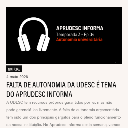
NOTÍCIAS
4 maio 2026
FALTA DE AUTONOMIA DA UDESC É TEMA
DO APRUDESC INFORMA
A UDESC tem recursos próprios garantidos por lei, mas não
pode gerenciá-los livremente. A falta de autonomia orçamentária
tem sido um dos principais gargalos para o pleno funcionamento
da nossa instituição. No Aprudesc Informa desta semana, vamos