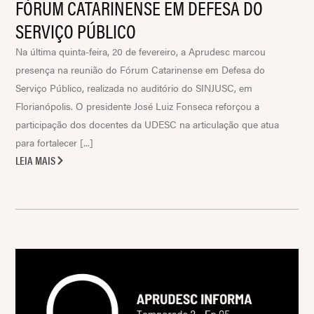
FÓRUM CATARINENSE EM DEFESA DO
SERVIÇO PÚBLICO
Na última quinta-feira, 20 de fevereiro, a Aprudesc marcou
presença na reunião do Fórum Catarinense em Defesa do
Serviço Público, realizada no auditório do SINJUSC, em
Florianópolis. O presidente José Luiz Fonseca reforçou a
participação dos docentes da UDESC na articulação que atua
para fortalecer [...]
LEIA MAIS