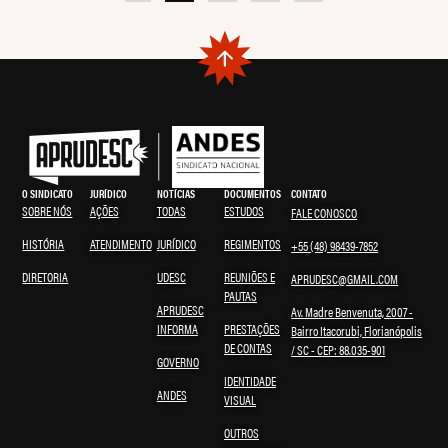
O SINDICATO
JURÍDICO
NOTÍCIAS
DOCUMENTOS
CONTATO
SOBRE NÓS
AÇÕES
TODAS
ESTUDOS
FALE CONOSCO
HISTÓRIA
ATENDIMENTO
JURÍDICO
REGIMENTOS
+55 (48) 98439-7852
DIRETORIA
UDESC
REUNIÕES E
APRUDESC@GMAIL.COM
PAUTAS
APRUDESC
Av. Madre Benvenuta, 2007 -
INFORMA
PRESTAÇÕES
Bairro Itacorubi, Florianópolis
DE CONTAS
/ SC - CEP: 88.035-901
GOVERNO
IDENTIDADE
ANDES
VISUAL
OUTROS