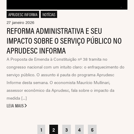
APRUDESC INFORMA
,
NOTÍCIAS
27 janeiro 2026
REFORMA ADMINISTRATIVA E SEU
IMPACTO SOBRE O SERVIÇO PÚBLICO NO
APRUDESC INFORMA
A Proposta de Emenda à Constituição nº 38 tramita no
congresso nacional com um intuito claro: o enfraquecimento do
serviço público. O assunto é pauta do programa Aprudesc
Informe desta semana. O economista Maurício Mullinari,
assessor econômico da Aprudesc, fala sobre o impacto da
medida [...]
LEIA MAIS
1
2
3
4
5