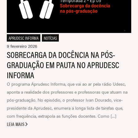
APRUDESC INFORMA
,
NOTÍCIAS
9 fevereiro 2026
SOBRECARGA DA DOCÊNCIA NA PÓS-
GRADUAÇÃO EM PAUTA NO APRUDESC
INFORMA
O programa Aprudesc Informa, que vai ao ar pela rádio Udesc,
aponta a realidade dos professores e professoras que atuam na
pós-graduação. No episódio, o professor Ivan Dourado, vice-
presidente da Aprudesc, enumera a longa lista de tarefas que,
com frequência, extrapola as funções docentes. Como [...]
LEIA MAIS