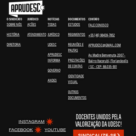
O SINDICATO
JURÍDICO
NOTÍCIAS
DOCUMENTOS
CONTATO
SOBRE NÓS
AÇÕES
TODAS
ESTUDOS
FALE CONOSCO
HISTÓRIA
ATENDIMENTO
JURÍDICO
REGIMENTOS
+55 (48) 98439-7852
DIRETORIA
UDESC
REUNIÕES E
APRUDESC@GMAIL.COM
PAUTAS
APRUDESC
Av. Madre Benvenuta, 2007 -
INFORMA
PRESTAÇÕES
Bairro Itacorubi, Florianópolis
DE CONTAS
/ SC - CEP: 88.035-901
GOVERNO
IDENTIDADE
ANDES
VISUAL
OUTROS
DOCUMENTOS
DOCENTES UNIDOS PELA
VALORIZAÇÃO DA UDESC!
INSTAGRAM
FACEBOOK
YOUTUBE
SINDICALIZE-SE