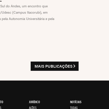
o Sul do Andes, um encontro que
rt/Udesc (Campus Itacorubi), em
 pela Autonomia Universitária e pela
MAIS PUBLICAÇÕES
ATO
JURÍDICO
NOTÍCIAS
S
AÇÕES
TODAS