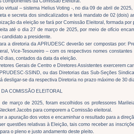
s componentes da Comissão Eleitoral.
 virtual – sistema Helius Voting -, no dia 09 de abril de 2025,
reta e secreta dos sindicalizados e terá mandato de 02 (dois) a
nização da eleição se fará por Comissão Eleitoral, formada por
 feita até o dia 27 de março de 2025, por meio de ofício e
candidato a presidente.
ara a diretoria da APRUDESC deverão ser compostas por: Pres
Geral, Vice-Tesoureiro – com os respectivos nomes constantes 
60 dias, contados da data da eleição.
retores Gerais de Centro e Diretores Assistentes exercerem ca
APRUDESC-SSIND, ou das Diretorias das Sub-Seções Sindicai
rá desligar-se da respectiva Diretoria no prazo máximo de 30 di
 DA COMISSÃO ELEITORAL
de março de 2025, foram escolhidos os professores Marileia
Steckert Jacobs para comporem a Comissão eleitoral.
der a apuração dos votos e encaminhar o resultado para a di
r questões relativas à Eleição, tais como receber as inscriçõe
para o pleno e justo andamento deste pleito.