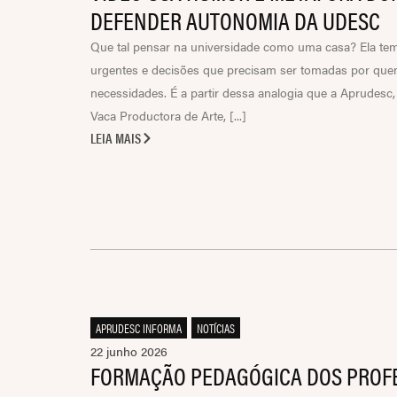
DEFENDER AUTONOMIA DA UDESC
Que tal pensar na universidade como uma casa? Ela te
urgentes e decisões que precisam ser tomadas por qu
necessidades. É a partir dessa analogia que a Aprudes
Vaca Productora de Arte, [...]
LEIA MAIS
APRUDESC INFORMA
,
NOTÍCIAS
22 junho 2026
FORMAÇÃO PEDAGÓGICA DOS PROFE