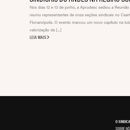
Nos dias 12 e 13 de junho, a Aprudesc sediou a Reuniã
reuniu representantes de onze seções sindicais no Cea
Florianópolis. O evento marcou um novo capítulo na luta
valorização da [...]
LEIA MAIS
O SINDIC
SOBRE NÓ