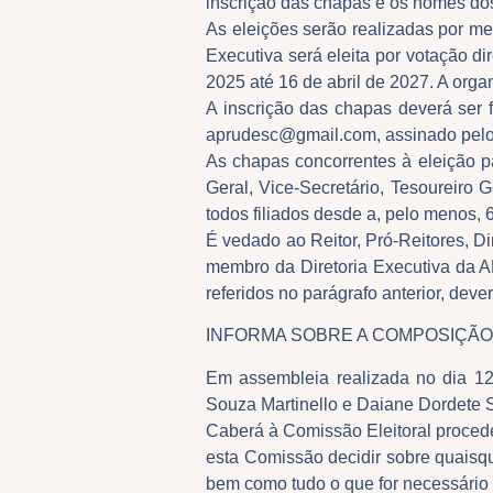
inscrição das chapas e os nomes do
As eleições serão realizadas por meio
Executiva será eleita por votação di
2025 até 16 de abril de 2027. A orga
A inscrição das chapas deverá ser
aprudesc@gmail.com, assinado pelo 
As chapas concorrentes à eleição p
Geral, Vice-Secretário, Tesoureiro 
todos filiados desde a, pelo menos, 
É vedado ao Reitor, Pró-Reitores, Di
membro da Diretoria Executiva da 
referidos no parágrafo anterior, deve
INFORMA SOBRE A COMPOSIÇÃO
Em assembleia realizada no dia 12 
Souza Martinello e Daiane Dordete 
Caberá à Comissão Eleitoral proce
esta Comissão decidir sobre quaisque
bem como tudo o que for necessário 