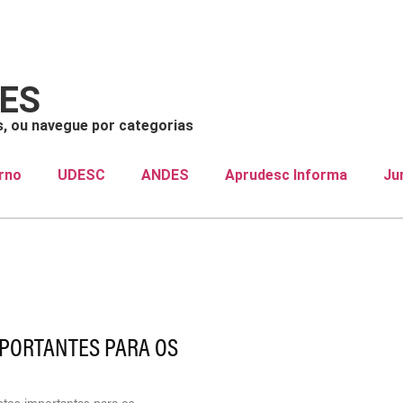
TRO
PUBLICAÇÕES
JURÍDICO
DOCUMENTOS
CON
ÕES
s, ou navegue por categorias
rno
UDESC
ANDES
Aprudesc Informa
Ju
MPORTANTES PARA OS
ontos importantes para os