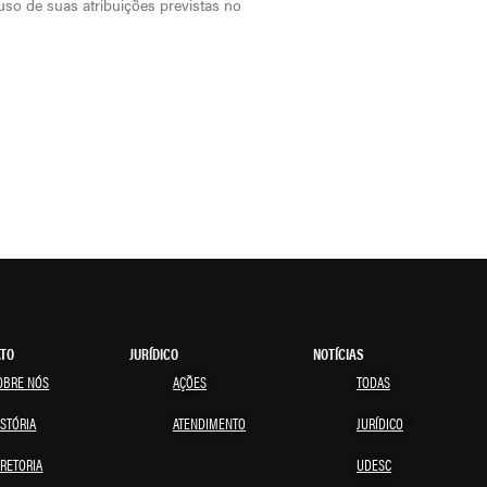
o de suas atribuições previstas no
ATO
JURÍDICO
NOTÍCIAS
OBRE NÓS
AÇÕES
TODAS
ISTÓRIA
ATENDIMENTO
JURÍDICO
IRETORIA
UDESC