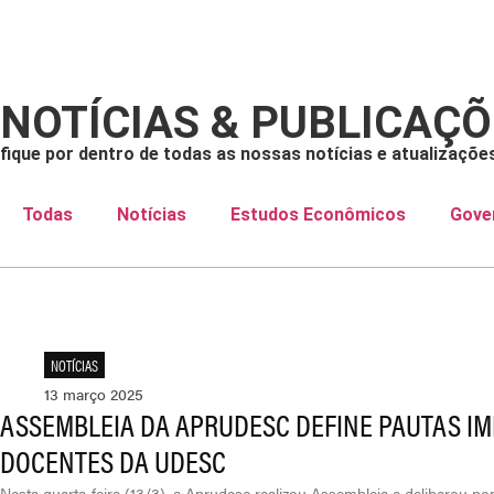
O SINDICATO
DEFASÔME
NOTÍCIAS & PUBLICAÇ
fique por dentro de todas as nossas notícias e atualizaçõe
Todas
Notícias
Estudos Econômicos
Gove
NOTÍCIAS
13 março 2025
ASSEMBLEIA DA APRUDESC DEFINE PAUTAS I
DOCENTES DA UDESC
Nesta quarta-feira (13/3), a Aprudesc realizou Assembleia e deliberou p