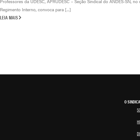
Professores da UDESC, APRUDESC – Seção Sindical do ANDES-SN, no us
Regimento Interno, convoca para [...]
LEIA MAIS
O SINDIC
S
H
D