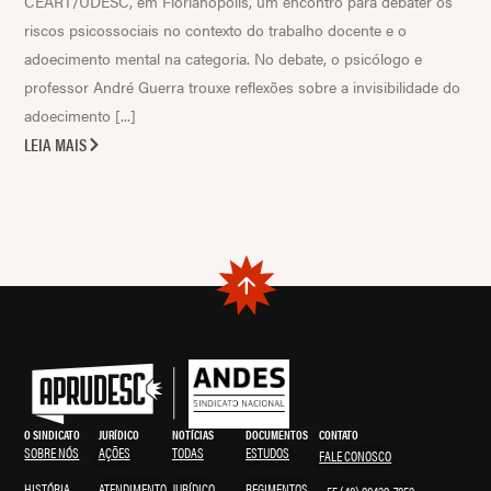
CEART/UDESC, em Florianópolis, um encontro para debater os
riscos psicossociais no contexto do trabalho docente e o
adoecimento mental na categoria. No debate, o psicólogo e
professor André Guerra trouxe reflexões sobre a invisibilidade do
adoecimento [...]
LEIA MAIS
O SINDICATO
JURÍDICO
NOTÍCIAS
DOCUMENTOS
CONTATO
SOBRE NÓS
AÇÕES
TODAS
ESTUDOS
FALE CONOSCO
HISTÓRIA
ATENDIMENTO
JURÍDICO
REGIMENTOS