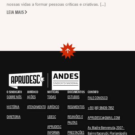
nossas vidas a formar pessoas críticas e criativas. [...]
LEIA MAIS
O SINDICATO
JURÍDICO
NOTÍCIAS
DOCUMENTOS
CONTATO
SOBRE NÓS
AÇÕES
TODAS
ESTUDOS
FALE CONOSCO
HISTÓRIA
ATENDIMENTO
JURÍDICO
REGIMENTOS
+55 (48) 98439-7852
DIRETORIA
UDESC
REUNIÕES E
APRUDESC@GMAIL.COM
PAUTAS
APRUDESC
Av. Madre Benvenuta, 2007 -
INFORMA
PRESTAÇÕES
Bairro Itacorubi, Florianópolis