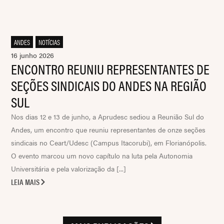
ANDES
,
NOTÍCIAS
16 junho 2026
ENCONTRO REUNIU REPRESENTANTES DE
SEÇÕES SINDICAIS DO ANDES NA REGIÃO
SUL
Nos dias 12 e 13 de junho, a Aprudesc sediou a Reunião Sul do
Andes, um encontro que reuniu representantes de onze seções
sindicais no Ceart/Udesc (Campus Itacorubi), em Florianópolis.
O evento marcou um novo capítulo na luta pela Autonomia
Universitária e pela valorização da [...]
LEIA MAIS