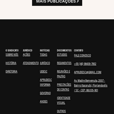
MAIS PUBLICAÇÕES
O SINDICATO
JURÍDICO
NOTÍCIAS
DOCUMENTOS
CONTATO
SOBRE NÓS
AÇÕES
TODAS
ESTUDOS
FALE CONOSCO
HISTÓRIA
ATENDIMENTO
JURÍDICO
REGIMENTOS
+55 (48) 98439-7852
DIRETORIA
UDESC
REUNIÕES E
APRUDESC@GMAIL.COM
PAUTAS
APRUDESC
Av. Madre Benvenuta, 2007 -
INFORMA
PRESTAÇÕES
Bairro Itacorubi, Florianópolis
DE CONTAS
/ SC - CEP: 88.035-901
GOVERNO
IDENTIDADE
ANDES
VISUAL
OUTROS