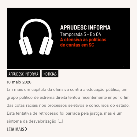
APRUDESC INFORMA
,
NOTÍCIAS
10 maio 2026
Em mais um capítulo da ofensiva contra a educação pública, um
grupo político de extrema direita tentou recentemente impor o fim
das cotas raciais nos processos seletivos e concursos do estado.
Esta tentativa de retrocesso foi barrada pela justiça, mas é um
sintoma da desvalorização [...]
LEIA MAIS