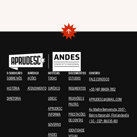
O SINDICATO
JURÍDICO
NOTÍCIAS
DOCUMENTOS
CONTATO
SOBRE NÓS
AÇÕES
TODAS
ESTUDOS
FALE CONOSCO
HISTÓRIA
ATENDIMENTO
JURÍDICO
REGIMENTOS
+55 (48) 98439-7852
DIRETORIA
UDESC
REUNIÕES E
APRUDESC@GMAIL.COM
PAUTAS
APRUDESC
Av. Madre Benvenuta, 2007 -
INFORMA
PRESTAÇÕES
Bairro Itacorubi, Florianópolis
DE CONTAS
/ SC - CEP: 88.035-901
GOVERNO
IDENTIDADE
ANDES
VISUAL