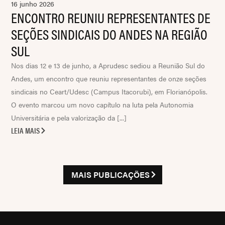
16 junho 2026
ENCONTRO REUNIU REPRESENTANTES DE
SEÇÕES SINDICAIS DO ANDES NA REGIÃO
SUL
Nos dias 12 e 13 de junho, a Aprudesc sediou a Reunião Sul do
Andes, um encontro que reuniu representantes de onze seções
sindicais no Ceart/Udesc (Campus Itacorubi), em Florianópolis.
O evento marcou um novo capítulo na luta pela Autonomia
Universitária e pela valorização da [...]
LEIA MAIS
MAIS PUBLICAÇÕES