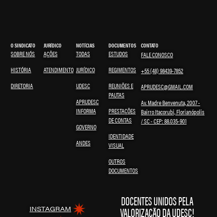
O SINDICATO
JURÍDICO
NOTÍCIAS
DOCUMENTOS
CONTATO
SOBRE NÓS
AÇÕES
TODAS
ESTUDOS
FALE CONOSCO
HISTÓRIA
ATENDIMENTO
JURÍDICO
REGIMENTOS
+55 (48) 98439-7852
DIRETORIA
UDESC
REUNIÕES E
APRUDESC@GMAIL.COM
PAUTAS
APRUDESC
Av. Madre Benvenuta, 2007 -
INFORMA
PRESTAÇÕES
Bairro Itacorubi, Florianópolis
DE CONTAS
/ SC - CEP: 88.035-901
GOVERNO
IDENTIDADE
ANDES
VISUAL
OUTROS
DOCUMENTOS
DOCENTES UNIDOS PELA
VALORIZAÇÃO DA UDESC!
INSTAGRAM