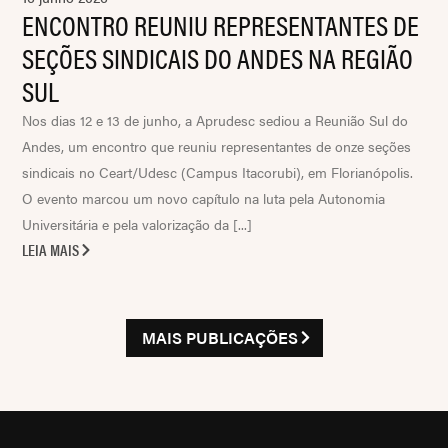
ENCONTRO REUNIU REPRESENTANTES DE
SEÇÕES SINDICAIS DO ANDES NA REGIÃO
SUL
Nos dias 12 e 13 de junho, a Aprudesc sediou a Reunião Sul do
Andes, um encontro que reuniu representantes de onze seções
sindicais no Ceart/Udesc (Campus Itacorubi), em Florianópolis.
O evento marcou um novo capítulo na luta pela Autonomia
Universitária e pela valorização da [...]
LEIA MAIS
MAIS PUBLICAÇÕES