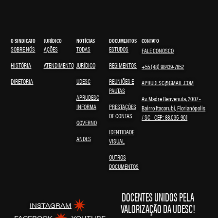
O SINDICATO
JURÍDICO
NOTÍCIAS
DOCUMENTOS
CONTATO
SOBRE NÓS
AÇÕES
TODAS
ESTUDOS
FALE CONOSCO
HISTÓRIA
ATENDIMENTO
JURÍDICO
REGIMENTOS
+55 (48) 98439-7852
DIRETORIA
UDESC
REUNIÕES E
APRUDESC@GMAIL.COM
PAUTAS
APRUDESC
Av. Madre Benvenuta, 2007 -
INFORMA
PRESTAÇÕES
Bairro Itacorubi, Florianópolis
DE CONTAS
/ SC - CEP: 88.035-901
GOVERNO
IDENTIDADE
ANDES
VISUAL
OUTROS
DOCUMENTOS
DOCENTES UNIDOS PELA
VALORIZAÇÃO DA UDESC!
INSTAGRAM
FACEBOOK
YOUTUBE