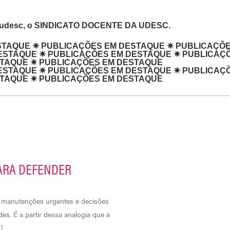
rudesc, o SINDICATO DOCENTE DA UDESC.
 EM DESTAQUE
✷
PUBLICAÇÕES EM DESTAQUE
✷
PUBL
ESTAQUE
✷
PUBLICAÇÕES EM DESTAQUE
✷
PUBLICAÇ
STAQUE
✷
PUBLICAÇÕES EM DESTAQUE
ESTAQUE
✷
PUBLICAÇÕES EM DESTAQUE
✷
PUBLICAÇ
STAQUE
✷
PUBLICAÇÕES EM DESTAQUE
ARA DEFENDER
, manutenções urgentes e decisões
. É a partir dessa analogia que a
]