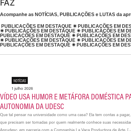
FAZ
Acompanhe as NOTÍCIAS, PUBLICAÇÕES e LUTAS da ap
AQUE
✷
PUBLICAÇÕES EM DESTAQUE
✷
PUBLICAÇÕES
✷
PUBLICAÇÕES EM DESTAQUE
✷
PUBLICAÇÕES EM D
PUBLICAÇÕES EM DESTAQUE
✷
PUBLICAÇÕES EM DE
✷
PUBLICAÇÕES EM DESTAQUE
✷
PUBLICAÇÕES EM D
PUBLICAÇÕES EM DESTAQUE
✷
PUBLICAÇÕES EM DE
NOTÍCIAS
1 julho 2026
VÍDEO USA HUMOR E METÁFORA DOMÉSTICA P
AUTONOMIA DA UDESC
Que tal pensar na universidade como uma casa? Ela tem contas a pagar
que precisam ser tomadas por quem realmente conhece suas necessidades
Aprudesc, em parceria com a Companhia La Vaca Productora de Arte, [...