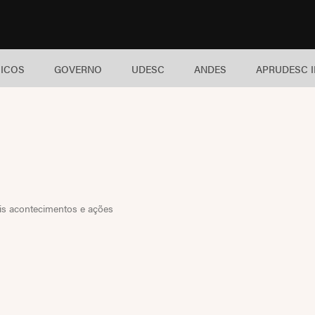
ICOS
GOVERNO
UDESC
ANDES
APRUDESC 
is acontecimentos e ações