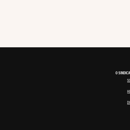
O SINDIC
S
H
D