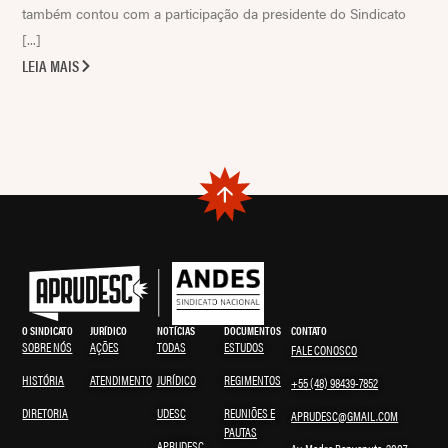
também contou com a participação da presidente do Sindicato
[...]
LEIA MAIS
O SINDICATO
JURÍDICO
NOTÍCIAS
DOCUMENTOS
CONTATO
SOBRE NÓS
AÇÕES
TODAS
ESTUDOS
FALE CONOSCO
HISTÓRIA
ATENDIMENTO
JURÍDICO
REGIMENTOS
+55 (48) 98439-7852
DIRETORIA
UDESC
REUNIÕES E
APRUDESC@GMAIL.COM
PAUTAS
APRUDESC