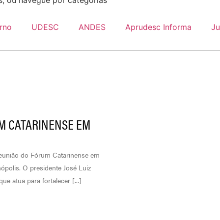
es, ou navegue por categorias
rno
UDESC
ANDES
Aprudesc Informa
Ju
M CATARINENSE EM
 reunião do Fórum Catarinense em
ópolis. O presidente José Luiz
 atua para fortalecer [...]