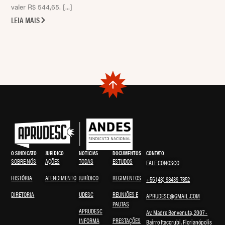
valer R$ 544,65. [...]
LEIA MAIS
O SINDICATO
JURÍDICO
NOTÍCIAS
DOCUMENTOS
CONTATO
SOBRE NÓS
AÇÕES
TODAS
ESTUDOS
FALE CONOSCO
HISTÓRIA
ATENDIMENTO
JURÍDICO
REGIMENTOS
+55 (48) 98439-7852
DIRETORIA
UDESC
REUNIÕES E
APRUDESC@GMAIL.COM
PAUTAS
APRUDESC
Av. Madre Benvenuta, 2007 -
INFORMA
PRESTAÇÕES
Bairro Itacorubi, Florianópolis