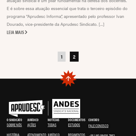
atuação sindical é um pilar fundamental na defesa dos docentes.
E é sobre essa atuação essencial que trata o terceiro episódio do
programa “Aprudesc Informa”, apresentado pelo professor Ivan
Dourado, vice-presidente da Aprudesc Sindicato. [...]
LEIA MAIS
1
2
O SINDICATO
JURÍDICO
NOTÍCIAS
DOCUMENTOS
CONTATO
SOBRE NÓS
AÇÕES
TODAS
ESTUDOS
FALE CONOSCO
HISTÓRIA
ATENDIMENTO
JURÍDICO
REGIMENTOS
+55 (48) 98439-7852