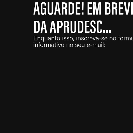
AGUARDE! EM BREVE
DA APRUDESC...
Enquanto isso, inscreva-se no formu
informativo no seu e-mail: