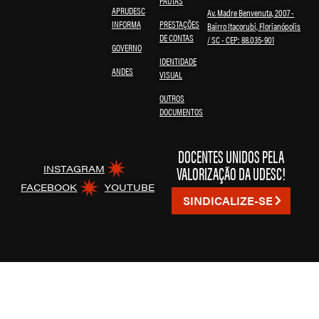
PAUTAS
APRUDESC
Av. Madre Benvenuta, 2007 -
INFORMA
PRESTAÇÕES
Bairro Itacorubi, Florianópolis
DE CONTAS
/ SC - CEP: 88.035-901
GOVERNO
IDENTIDADE
ANDES
VISUAL
OUTROS
DOCUMENTOS
DOCENTES UNIDOS PELA
VALORIZAÇÃO DA UDESC!
INSTAGRAM
FACEBOOK
YOUTUBE
SINDICALIZE-SE