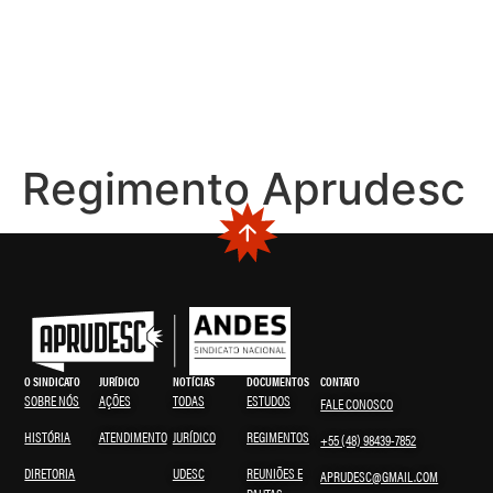
Regimento Aprudesc
O SINDICATO
JURÍDICO
NOTÍCIAS
DOCUMENTOS
CONTATO
SOBRE NÓS
AÇÕES
TODAS
ESTUDOS
FALE CONOSCO
HISTÓRIA
ATENDIMENTO
JURÍDICO
REGIMENTOS
+55 (48) 98439-7852
DIRETORIA
UDESC
REUNIÕES E
APRUDESC@GMAIL.COM