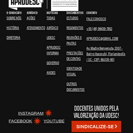
O SINDICATO
JURÍDICO
NOTÍCIAS
DOCUMENTOS
CONTATO
SOBRE NÓS
AÇÕES
TODAS
ESTUDOS
FALE CONOSCO
HISTÓRIA
ATENDIMENTO
JURÍDICO
REGIMENTOS
+55 (48) 98439-7852
DIRETORIA
UDESC
REUNIÕES E
APRUDESC@GMAIL.COM
PAUTAS
APRUDESC
Av. Madre Benvenuta, 2007 -
INFORMA
PRESTAÇÕES
Bairro Itacorubi, Florianópolis
DE CONTAS
/ SC - CEP: 88.035-901
GOVERNO
IDENTIDADE
ANDES
VISUAL
OUTROS
DOCUMENTOS
DOCENTES UNIDOS PELA
VALORIZAÇÃO DA UDESC!
INSTAGRAM
FACEBOOK
YOUTUBE
SINDICALIZE-SE