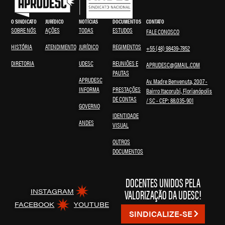
O SINDICATO
JURÍDICO
NOTÍCIAS
DOCUMENTOS
CONTATO
SOBRE NÓS
AÇÕES
TODAS
ESTUDOS
FALE CONOSCO
HISTÓRIA
ATENDIMENTO
JURÍDICO
REGIMENTOS
+55 (48) 98439-7852
DIRETORIA
UDESC
REUNIÕES E
APRUDESC@GMAIL.COM
PAUTAS
APRUDESC
Av. Madre Benvenuta, 2007 -
INFORMA
PRESTAÇÕES
Bairro Itacorubi, Florianópolis
DE CONTAS
/ SC - CEP: 88.035-901
GOVERNO
IDENTIDADE
ANDES
VISUAL
OUTROS
DOCUMENTOS
DOCENTES UNIDOS PELA
VALORIZAÇÃO DA UDESC!
INSTAGRAM
FACEBOOK
YOUTUBE
SINDICALIZE-SE