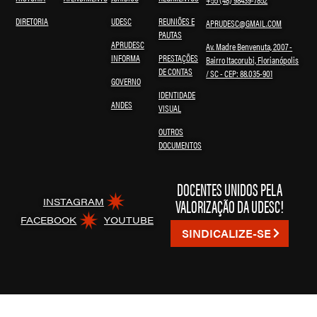
DIRETORIA
UDESC
REUNIÕES E
APRUDESC@GMAIL.COM
PAUTAS
APRUDESC
Av. Madre Benvenuta, 2007 -
INFORMA
PRESTAÇÕES
Bairro Itacorubi, Florianópolis
DE CONTAS
/ SC - CEP: 88.035-901
GOVERNO
IDENTIDADE
ANDES
VISUAL
OUTROS
DOCUMENTOS
DOCENTES UNIDOS PELA
VALORIZAÇÃO DA UDESC!
INSTAGRAM
FACEBOOK
YOUTUBE
SINDICALIZE-SE