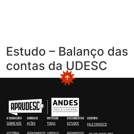
Estudo – Balanço das
contas da UDESC
O SINDICATO
JURÍDICO
NOTÍCIAS
DOCUMENTOS
CONTATO
SOBRE NÓS
AÇÕES
TODAS
ESTUDOS
FALE CONOSCO
HISTÓRIA
ATENDIMENTO
JURÍDICO
REGIMENTOS
+55 (48) 98439-7852