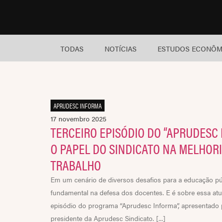
TODAS
NOTÍCIAS
ESTUDOS ECONÔM
APRUDESC INFORMA
17 novembro 2025
TERCEIRO EPISÓDIO DO “APRUDESC
O PAPEL DO SINDICATO NA MELHOR
TRABALHO
Em um cenário de diversos desafios para a educação públ
fundamental na defesa dos docentes. E é sobre essa atua
episódio do programa “Aprudesc Informa”, apresentado p
presidente da Aprudesc Sindicato. [...]