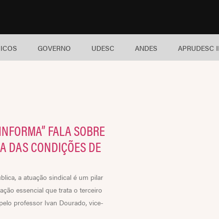
ICOS
GOVERNO
UDESC
ANDES
APRUDESC 
 INFORMA” FALA SOBRE
IA DAS CONDIÇÕES DE
ica, a atuação sindical é um pilar
ção essencial que trata o terceiro
elo professor Ivan Dourado, vice-