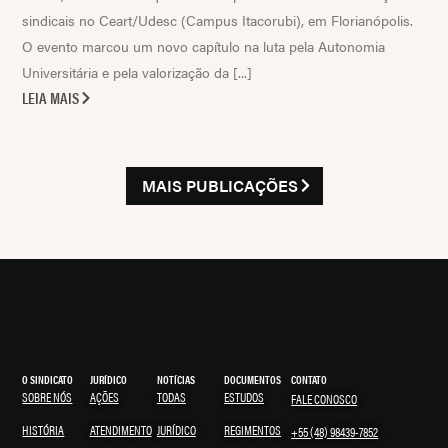
sindicais no Ceart/Udesc (Campus Itacorubi), em Florianópolis.
O evento marcou um novo capítulo na luta pela Autonomia
Universitária e pela valorização da [...]
LEIA MAIS
MAIS PUBLICAÇÕES
O SINDICATO
JURÍDICO
NOTÍCIAS
DOCUMENTOS
CONTATO
SOBRE NÓS
AÇÕES
TODAS
ESTUDOS
FALE CONOSCO
HISTÓRIA
ATENDIMENTO
JURÍDICO
REGIMENTOS
+55 (48) 98439-7852