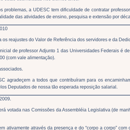
os problemas, a UDESC tem dificuldade de contratar professo
lidade das atividades de ensino, pesquisa e extensão por déc
 2010
 os reajustes do Valor de Referência dos servidores e da Dedic
 inicial de professor Adjunto 1 das Universidades Federais é d
0 (com vale alimentação).
associados.
SC agradeçem a todos que contribuíram para os encaminha
elos Deputados de nossa tão esperada reposição salarial.
e 2009.
será votada nas Comissões da Assembléia Legislativa (de manhã
em ativamente através da presença e do “corpo a corpo” com