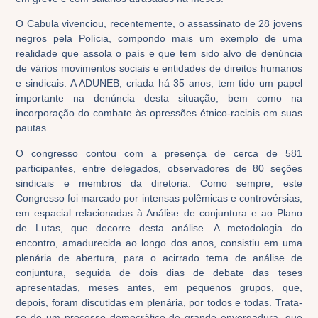
O Cabula vivenciou, recentemente, o assassinato de 28 jovens
negros pela Polícia, compondo mais um exemplo de uma
realidade que assola o país e que tem sido alvo de denúncia
de vários movimentos sociais e entidades de direitos humanos
e sindicais. A ADUNEB, criada há 35 anos, tem tido um papel
importante na denúncia desta situação, bem como na
incorporação do combate às opressões étnico-raciais em suas
pautas.
O congresso contou com a presença de cerca de 581
participantes, entre delegados, observadores de 80 seções
sindicais e membros da diretoria. Como sempre, este
Congresso foi marcado por intensas polêmicas e controvérsias,
em espacial relacionadas à Análise de conjuntura e ao Plano
de Lutas, que decorre desta análise. A metodologia do
encontro, amadurecida ao longo dos anos, consistiu em uma
plenária de abertura, para o acirrado tema de análise de
conjuntura, seguida de dois dias de debate das teses
apresentadas, meses antes, em pequenos grupos, que,
depois, foram discutidas em plenária, por todos e todas. Trata-
se de um processo democrático de grande envergadura, que