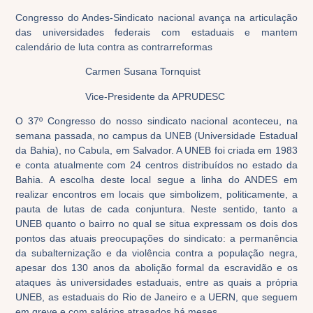
Congresso do Andes-Sindicato nacional avança na articulação
das universidades federais com estaduais e mantem
calendário de luta contra as contrarreformas
Carmen Susana Tornquist
Vice-
Presidente da
APRUDESC
O 37º Congresso do nosso sindicato nacional aconteceu, na
semana passada, no campus da UNEB (Universidade Estadual
da Bahia), no Cabula, em Salvador. A UNEB foi criada em 1983
e conta atualmente com 24 centros distribuídos no estado da
Bahia. A escolha deste local segue a linha do ANDES em
realizar encontros em locais que simbolizem, politicamente, a
pauta de lutas de cada conjuntura. Neste sentido, tanto a
UNEB quanto o bairro no qual se situa expressam os dois dos
pontos das atuais preocupações do sindicato: a permanência
da subalternização e da violência contra a população negra,
apesar dos 130 anos da abolição formal da escravidão e os
ataques às universidades estaduais, entre as quais a própria
UNEB, as estaduais do Rio de Janeiro e a UERN, que seguem
em greve e com salários atrasados há meses.