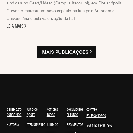
sindicais no Ceart/Udesc (Campus Itacorubi), em Florianópolis.
O evento marcou um novo capítulo na luta pela Autonomia
Universitária e pela valorização da [...]
LEIA MAIS
MAIS PUBLICAÇÕES
O SINDICATO
JURÍDICO
NOTÍCIAS
DOCUMENTOS
CONTATO
SOBRE NÓS
AÇÕES
TODAS
ESTUDOS
FALE CONOSCO
HISTÓRIA
ATENDIMENTO
JURÍDICO
REGIMENTOS
+55 (48) 98439-7852