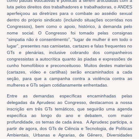
como pautas educativas e políticas a serem articuladas com a
luta pelos direitos dos trabalhadores e trabalhadoras, o ANDES
aperfeiçoou as diretrizes para o combate ao assédio sexual
dentro do próprio sindicato (incluindo situações ocorridas nos
Congressos), bem como o apoio, histórico, à demanda pelo
nome social. O Congresso foi tomado pelas consignas
“simpatia não é consentimento”, “lugar de mulher é em todo o
lugar”, presentes nas camisetas, cartazes e falas frequentes no
GTs e plenárias, inclusive cobrando dos companheiros
congressistas a autocrítica quanto às piadas e expressões de
cunho homofóbico e preconceituoso. Muitos destes materiais
(cartazes, vídeo e cartilhas) serão encaminhados a cada
seção, para que a campanha contra a violência contra as
mulheres e GTs sejam cotidianamente enfrentadas.
Entre as demandas específicas encaminhadas pelas
delegadas da Aprudesc
ao Congresso, destacamos a nossa
inscrição em três GTs temáticos, que seguirão uma agenda
específica ao longo do ano e debatem, com maior
profundidade, os temas de cada área. A Aprudesc participa, a
partir de agora, dos GTs de Ciência e Tecnologia, de Políticas
Ambientais, Urbanas e Agrarias, de Gênero, Diversidades